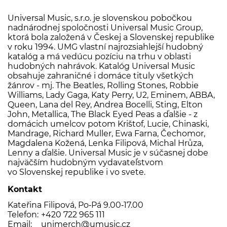
Universal Music, s.r.o. je slovenskou pobočkou
nadnárodnej spoločnosti Universal Music Group,
ktorá bola založená v Českej a Slovenskej republike
v roku 1994. UMG vlastní najrozsiahlejší hudobný
katalóg a má vedúcu pozíciu na trhu v oblasti
hudobných nahrávok. Katalóg Universal Music
obsahuje zahraničné i domáce tituly všetkých
žánrov - mj. The Beatles, Rolling Stones, Robbie
Williams, Lady Gaga, Katy Perry, U2, Eminem, ABBA,
Queen, Lana del Rey, Andrea Bocelli, Sting, Elton
John, Metallica, The Black Eyed Peas a ďalšie - z
domácich umelcov potom Krištof, Lucie, Chinaski,
Mandrage, Richard Muller, Ewa Farna, Čechomor,
Magdalena Kožená, Lenka Filipová, Michal Hrůza,
Lenny a ďalšie. Universal Music je v súčasnej dobe
najväčším hudobným vydavateľstvom
vo Slovenskej republike i vo svete.
Kontakt
Kateřina Filipová, Po‑Pá 9.00‑17.00
Telefon:
+420 722 965 111
Email:
unimerch@umusic.cz